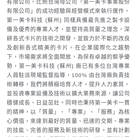
有限公司，比照台灣母公司「第一美卡事業股份
有限公司」的成功經驗與經營模式來執行運作，
第一美卡科技 (蘇州) 同樣
具備最先進之製卡設
備及優秀的專業人才，並堅持高質量之理念，深
耕各式卡片的技術之開發，並致力於不斷的改良
及創新各式精美的卡片。
在企業國際化之趨勢
下，市場需求將全面開放，為保有卓越的競爭優
勢，第一美卡科技 (蘇州) 廠已有多位台灣專業
人員駐派現場監督指導，100% 由台灣廠負責技
術
轉移，我們將積極培育人才，提升人力素質，
並投資專業設備及技術以擴大業務來源，讓公司
穩健成長、日益茁壯。
同時也秉持第一美卡一貫
的精神，以「質量」、「專業」、「服務」為核
心價值，來達到最好的質量、迅速的交期、專業
的技能、完善的服務及新技術的
研發。
並有計劃