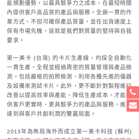
能規劃優勢，以最具競爭力之成本，在最短時間
內提供客戶高品質的產品與服務。
全廠一貫的作
業方式，不但可確保產品質量，並在出貨速度上
保有市場先機，這就是我們對質量的堅持與自我
要求。
第一美卡 (台灣) 的卡片生產線，均採全自動化
一貫生產，全程並經過周密的質量管理與產品檢
測。
包括嚴格的拍照檢測、利用各種先進的儀器
及設備來測試卡片。
此外，更不斷針對製程進行
改善以提高效率與產能、降低生產成本，才能提
供客戶更實時、更具競爭力的產品與服務，進而
達到與客戶共創利潤的雙贏局面。
2013年為佈局海外而成立第一美卡科技 (蘇州)