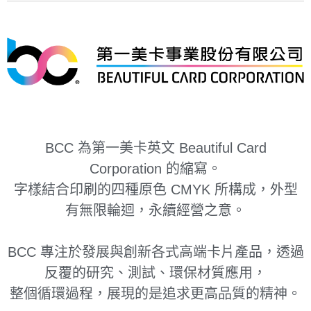
BCC 為第一美卡英文 Beautiful Card
Corporation 的縮寫。
字樣結合印刷的四種原色 CMYK 所構成，外型
有無限輪迴，永續經營之意。
BCC 專注於發展與創新各式高端卡片產品，透過
反覆的研究、測試、環保材質應用，
整個循環過程，展現的是追求更高品質的精神。