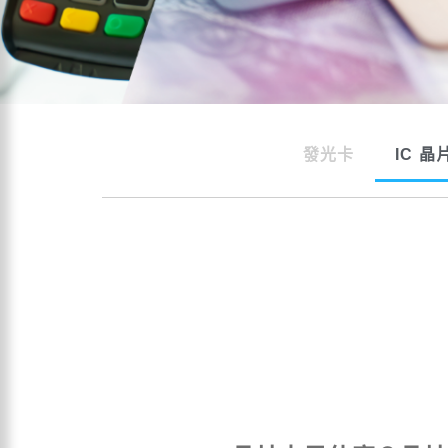
發光卡
IC 晶