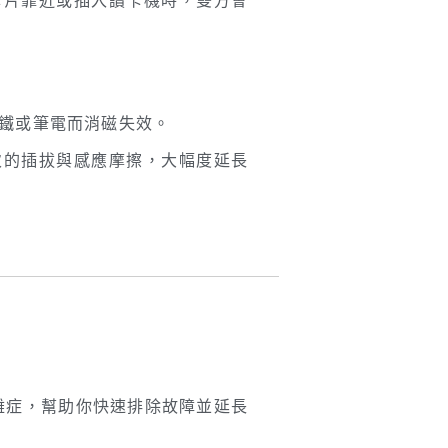
卡片靠近或插入讀卡機時，雙方會
磁鐵或筆電而消磁失效。
次的插拔與感應摩擦，大幅度延長
雜症，幫助你快速排除故障並延長