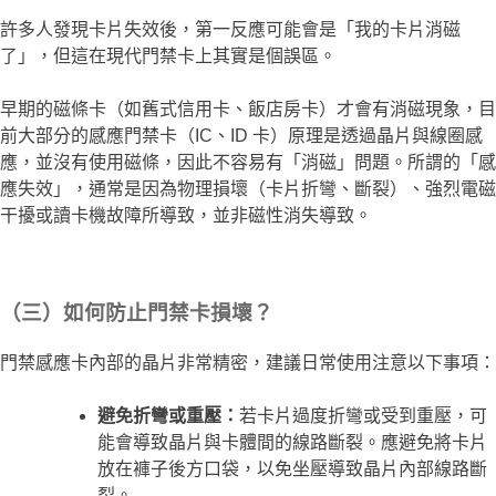
許多人發現卡片失效後，第一反應可能會是「我的卡片消磁
了」，但這在現代門禁卡上其實是個誤區。
早期的磁條卡（如舊式信用卡、飯店房卡）才會有消磁現象，目
前大部分的感應門禁卡（IC、ID 卡）原理是透過晶片與線圈感
應，並沒有使用磁條，因此不容易有「消磁」問題。所謂的「感
應失效」，通常是因為物理損壞（卡片折彎、斷裂）、強烈電磁
干擾或讀卡機故障所導致，並非磁性消失導致。
（三）如何防止門禁卡損壞？
門禁感應卡內部的晶片非常精密，建議日常使用注意以下事項：
避免折彎或重壓：
若卡片過度折彎或受到重壓，可
能會導致晶片與卡體間的線路斷裂。應避免將卡片
放在褲子後方口袋，以免坐壓導致晶片內部線路斷
裂。