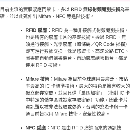
目前主流的實體感應門禁卡，多以
RFID 無線射頻識別技術
為基
礎，並以此延伸出 Mifare、NFC 等進階技術。
RFID 感應：
RFID 為一種非接觸式射頻識別技術，
也是所有的感應卡片的基礎技術。透過 RFID，無
須進行接觸、光學感應（如條碼／QR Code 掃描）
即可進行數據交換，像是悠遊卡、高速公路 ETC、
圖書館自動借還書機台、自助感應結帳櫃台，都是
使用 RFID 技術。
Mifare 技術：
Mifare 為目前全球應用最廣泛、市佔
率最高的 IC 卡標準技術，最大的特色是擁有較大的
獨立儲存空間，並且具備「扇區加密」（指對 IC 卡
中特定的儲存區域設定存取密碼）功能，因此卡片
資訊難以被非法截取或偽造。台灣的悠遊卡與一卡
通目前皆採用 Mifare 技術，安全性較高。
NFC 感應：
NFC 是由 RFID 演進而來的通訊技