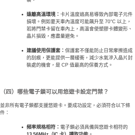
遠離高溫環境：
卡片溫度過高易導致內部電子元件
損壞。例如夏天車內溫度可能飆升至 70°C 以上，
若將門禁卡留在車內上，高溫會使塑膠卡體變形、
晶片損毀，應盡量避免。
建議使用保護套：
保護套不僅能防止日常摩擦造成
的刮痕，更能提供一層緩衝，減少水氣滲入晶片封
裝處的機會，是 CP 值最高的保養方式。
（四）哪些電子鎖可以用悠遊卡設定門禁？
並非所有電子鎖都支援悠遊卡。要成功設定，必須符合以下條
件：
頻率規格相符：
電子鎖必須具備與悠遊卡相符的
13.56MHz（IC 卡）讀取功能
。