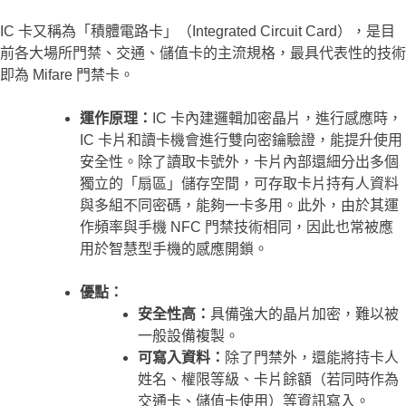
IC 卡又稱為「積體電路卡」（Integrated Circuit Card），是目
前各大場所門禁、交通、儲值卡的主流規格，最具代表性的技術
即為 Mifare 門禁卡。
運作原理：
IC 卡內建邏輯加密晶片，進行感應時，
IC 卡片和讀卡機會進行雙向密鑰驗證，能提升使用
安全性。除了讀取卡號外，卡片內部還細分出多個
獨立的「扇區」儲存空間，可存取卡片持有人資料
與多組不同密碼，能夠一卡多用。此外，由於其運
作頻率與手機 NFC 門禁技術相同，因此也常被應
用於智慧型手機的感應開鎖。
優點：
安全性高：
具備強大的晶片加密，難以被
一般設備複製。
可寫入資料：
除了門禁外，還能將持卡人
姓名、權限等級、卡片餘額（若同時作為
交通卡、儲值卡使用）等資訊寫入。