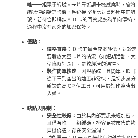
唯一一組電子編號。卡片靠近讀卡機感應時，會將
編號傳輸給讀卡機，系統接收後比對資料庫中的編
號，若符合即解鎖。ID 卡的門禁感應為單向傳輸，
過程中沒有額外的加密保護。
優點：
價格實惠：
ID 卡的量產成本極低，對於需
要發放大量卡片的情況（如短期活動、大
型臨時社區），是較經濟的選擇。
製作簡單快速：
因規格統一且簡單，ID 卡
從下單到產出的速度非常快，是初步身分
驗證的高 CP 值工具，可用於製作臨時出
入證。
缺點與限制：
安全性較低：
由於其內部資訊未經加密，
且僅有唯一一組編碼，極容易被市售的拷
貝機偽造，存在安全漏洞。
功能單一：
ID 卡不具備儲存額外資料的功