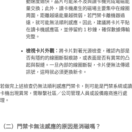
動速度過快，晶片可能來不及與讀卡機完成電磁能
量交換；此外，讀卡機產生的磁場主要集中在線圈
周圍，距離越遠能量越微弱，若門禁卡離機器過
遠，就可能無法順利感應。因此，建議將卡片平貼
在讀卡機感應區，並停留約 1 秒鐘，確保數據傳輸
完整。
檢視卡片外觀：
將卡片對著光源檢查，確認內部是
否有隱約的線圈斷裂痕跡，或表面是否有異常的凸
起與裂縫。一旦內部的線圈斷裂，卡片便無法傳遞
訊號，這時就必須更換新卡。
若做完上述檢查仍無法順利感應門禁卡，則可能是門禁系統或讀
卡機出現異常，需聯繫社區／公司管理人員或設備廠商進行處
理。
（二）門禁卡無法感應的原因是消磁嗎？