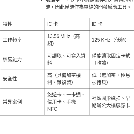
能，因此僅能作為單純的門禁感應工具。
特性
IC 卡
ID 卡
13.56 MHz（高
工作頻率
125 KHz（低頻）
頻）
可讀取、可寫入資
僅能讀取固定卡號
讀寫能力
料
（唯讀）
高（具備加密機
低（無加密，極易
安全性
制，難複製）
被拷貝）
悠遊卡、一卡通、
社區圓形磁扣、早
常見案例
信用卡、手機
期辦公大樓感應卡
NFC